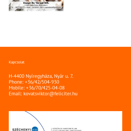
Kapcsolat
H-4400 Nyíregyháza, Nyár u. 7.
Phone: +36/42/504-930
Mobile: +36/70/425-04-08
Email:
kovatsviktor@feliciter.hu