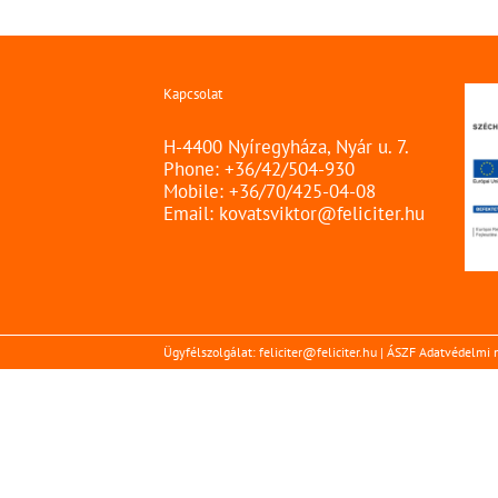
Kapcsolat
H-4400 Nyíregyháza, Nyár u. 7.
Phone: +36/42/504-930
Mobile: +36/70/425-04-08
Email:
kovatsviktor@feliciter.hu
Ügyfélszolgálat: feliciter@feliciter.hu |
ÁSZF Adatvédelmi n